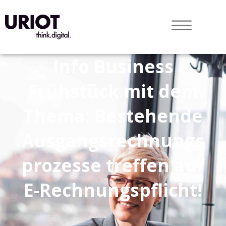
Info Business
Frühstück mit dem
Thema: Bestehende
Ausgangsrechnungs
prozesse treffen auf
E-Rechnungspflicht!