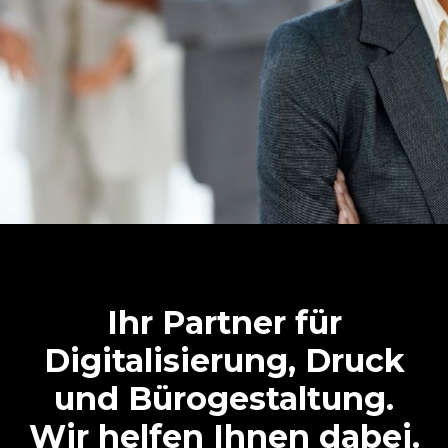
Wir digitalisieren Ihr
Unternehmen
Ihr Partner für
Digitalisierung, Druck
Dokumente, Druck,
und Bürogestaltung.
Medientechnik und Büro –
Wir helfen Ihnen dabei.
aufeinander abgestimmt aus