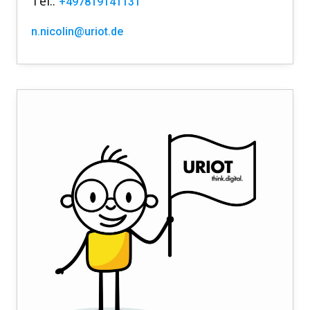
Tel.:
+497819141131
n.nicolin@uriot.de