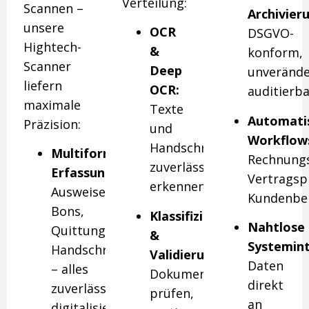
Verteilung:
Scannen –
Archivier
unsere
OCR
DSGVO-
Hightech-
&
konform,
Scanner
Deep
unverände
liefern
OCR:
auditierb
maximale
Texte
Automati
Präzision:
und
Workflow
Handschriften
Multiformat-
Rechnungs
zuverlässig
Erfassung:
Vertragsp
erkennen
Ausweise,
Kundenbe
Bons,
Klassifizierung
Nahtlose
Quittungen,
&
Systemint
Handschrift
Validierung:
Daten
– alles
Dokumente
direkt
zuverlässig
prüfen,
an
digitalisiert