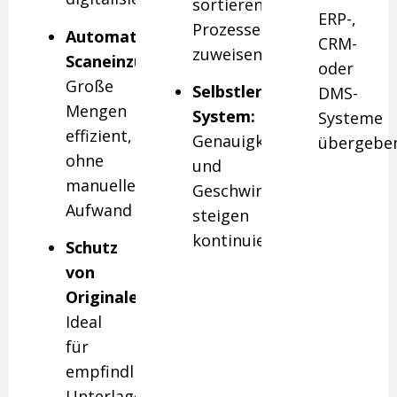
sortieren,
ERP-,
Prozessen
Automatischer
CRM-
zuweisen
Scaneinzug:
oder
Große
Selbstlernendes
DMS-
Mengen
System:
Systeme
effizient,
Genauigkeit
übergebe
ohne
und
manuellen
Geschwindigkeit
Aufwand
steigen
kontinuierlich
Schutz
von
Originalen:
Ideal
für
empfindliche
Unterlagen