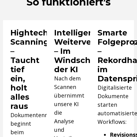
So funktioniert’s
Hightech-
Intelligente
Smarte
Scanning
Weiterverarbeitung
Folgepro
–
– Im
–
Taucht
Windschatten
Rekordha
tief
der KI
im
ein,
Datenspr
Nach dem
holt
Scannen
Digitalisierte
übernimmt
alles
Dokumente
unsere KI
starten
raus
die
automatisiert
Dokumentenmanagement
Analyse
Workflows:
beginnt
und
beim
Revisions