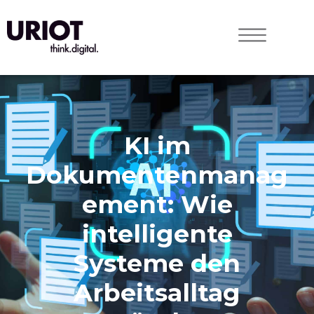
KI im
Dokumentenmanag
ement: Wie
intelligente
Systeme den
Arbeitsalltag