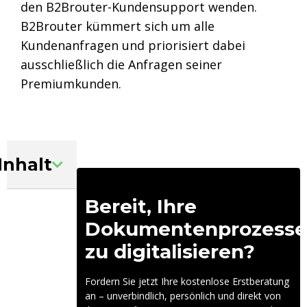
den B2Brouter-Kundensupport wenden.
B2Brouter kümmert sich um alle
Kundenanfragen und priorisiert dabei
ausschließlich die Anfragen seiner
Premiumkunden.
Inhalt
Bereit, Ihre
Dokumentenprozesse
zu digitalisieren?
Fordern Sie jetzt Ihre kostenlose Erstberatung
an – unverbindlich, persönlich und direkt von